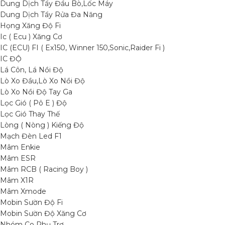
Dung Dịch Tẩy Đầu Bò,Lốc Máy
Dung Dịch Tẩy Rửa Đa Năng
Họng Xăng Độ Fi
Ic ( Ecu ) Xăng Cơ
IC (ECU) FI ( Ex150, Winner 150,Sonic,Raider Fi )
IC ĐỘ
Lá Côn, Lá Nồi Độ
Lò Xo Đầu,Lò Xo Nồi Độ
Lò Xo Nồi Độ Tay Ga
Lọc Gió ( Pô E ) Độ
Lọc Gió Thay Thế
Lòng ( Nòng ) Kiếng Độ
Mạch Đèn Led F1
Mâm Enkie
Mâm ESR
Mâm RCB ( Racing Boy )
Mâm X1R
Mâm Xmode
Mobin Sườn Độ Fi
Mobin Sườn Độ Xăng Cơ
Nhóm Co Phụ Trợ