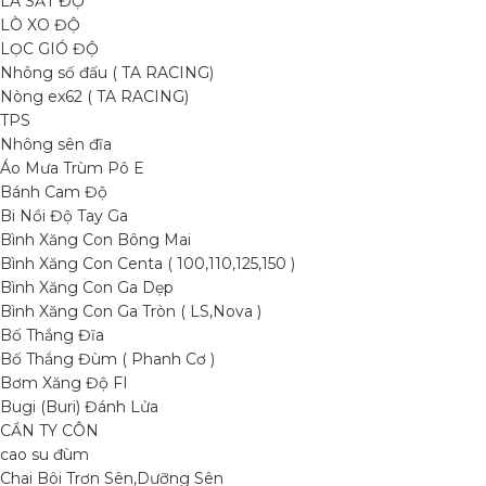
LÁ SẮT ĐỘ
LÒ XO ĐỘ
LỌC GIÓ ĐỘ
Nhông số đấu ( TA RACING)
Nòng ex62 ( TA RACING)
TPS
Nhông sên đĩa
Áo Mưa Trùm Pô E
Bánh Cam Độ
Bi Nồi Độ Tay Ga
Bình Xăng Con Bông Mai
Bình Xăng Con Centa ( 100,110,125,150 )
Bình Xăng Con Ga Dẹp
Bình Xăng Con Ga Tròn ( LS,Nova )
Bố Thắng Đĩa
Bố Thắng Đùm ( Phanh Cơ )
Bơm Xăng Độ FI
Bugi (Buri) Đánh Lửa
CẦN TY CÔN
cao su đùm
Chai Bôi Trơn Sên,Dưỡng Sên