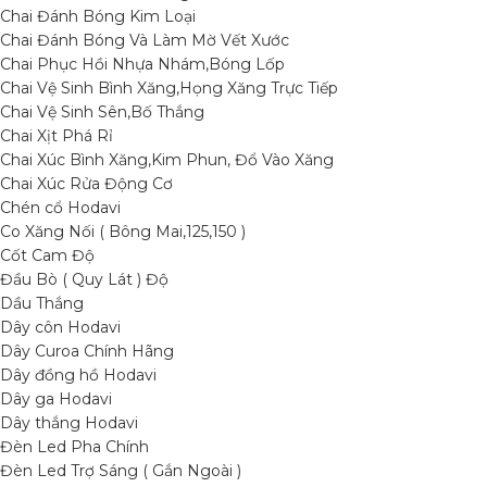
Chai Đánh Bóng Kim Loại
Chai Đánh Bóng Và Làm Mờ Vết Xước
Chai Phục Hồi Nhựa Nhám,Bóng Lốp
Chai Vệ Sinh Bình Xăng,Họng Xăng Trực Tiếp
Chai Vệ Sinh Sên,Bố Thắng
Chai Xịt Phá Rỉ
Chai Xúc Bình Xăng,Kim Phun, Đổ Vào Xăng
Chai Xúc Rửa Động Cơ
Chén cổ Hodavi
Co Xăng Nối ( Bông Mai,125,150 )
Cốt Cam Độ
Đầu Bò ( Quy Lát ) Độ
Dầu Thắng
Dây côn Hodavi
Dây Curoa Chính Hãng
Dây đồng hồ Hodavi
Dây ga Hodavi
Dây thắng Hodavi
Đèn Led Pha Chính
Đèn Led Trợ Sáng ( Gắn Ngoài )