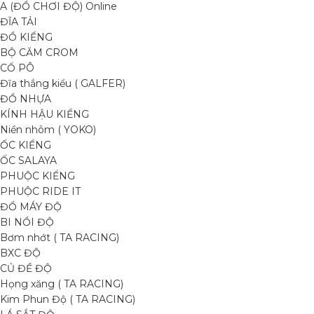
A (ĐỒ CHƠI ĐỘ) Online
ĐĨA TẢI
ĐỒ KIỂNG
BỘ CĂM CROM
CỔ PÔ
Đĩa thắng kiểu ( GALFER)
ĐỒ NHỰA
KÍNH HẬU KIỂNG
Niền nhôm ( YOKO)
ỐC KIỂNG
ỐC SALAYA
PHUỘC KIỂNG
PHUỘC RIDE IT
ĐỒ MÁY ĐỘ
BI NỒI ĐỘ
Bơm nhớt ( TA RACING)
BXC ĐỘ
CỦ ĐỀ ĐỘ
Họng xăng ( TA RACING)
Kim Phun Độ ( TA RACING)