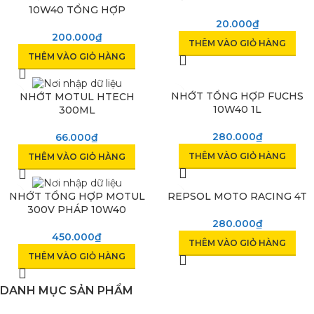
10W40 TỔNG HỢP
20.000
₫
200.000
₫
THÊM VÀO GIỎ HÀNG
THÊM VÀO GIỎ HÀNG
NHỚT TỔNG HỢP FUCHS
NHỚT MOTUL HTECH
10W40 1L
300ML
280.000
₫
66.000
₫
THÊM VÀO GIỎ HÀNG
THÊM VÀO GIỎ HÀNG
REPSOL MOTO RACING 4T
NHỚT TỔNG HỢP MOTUL
300V PHÁP 10W40
280.000
₫
450.000
₫
THÊM VÀO GIỎ HÀNG
THÊM VÀO GIỎ HÀNG
DANH MỤC SẢN PHẨM