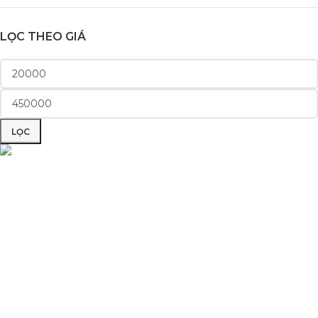
LỌC THEO GIÁ
LỌC
Phụ Tùng Minh Hưng chuyên phụ tùng xe máy. Trùm sỉ lẻ phụ
tùng, đồ chơi xe Lâm Đồng
Quốc lộ 20, Lộc An, Bảo Lâm, Lâm Đồng
Phone: 0329393941 ( Trí )
Email: phutungxemayminhhung@gmail.com
DANH MỤC SẢN PHẨM