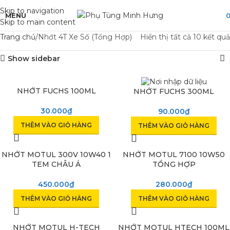
Skip to navigation
MENU
Skip to main content
Trang chủ
Nhớt 4T Xe Số (Tổng Hợp)
Hiển thị tất cả 10 kết quả
Show sidebar
NHỚT FUCHS 100ML
NHỚT FUCHS 300ML
30.000
₫
90.000
₫
THÊM VÀO GIỎ HÀNG
THÊM VÀO GIỎ HÀNG
NHỚT MOTUL 300V 10W40 1
NHỚT MOTUL 7100 10W50
TEM CHÂU Á
TỔNG HỢP
450.000
₫
280.000
₫
THÊM VÀO GIỎ HÀNG
THÊM VÀO GIỎ HÀNG
NHỚT MOTUL H-TECH
NHỚT MOTUL HTECH 100ML