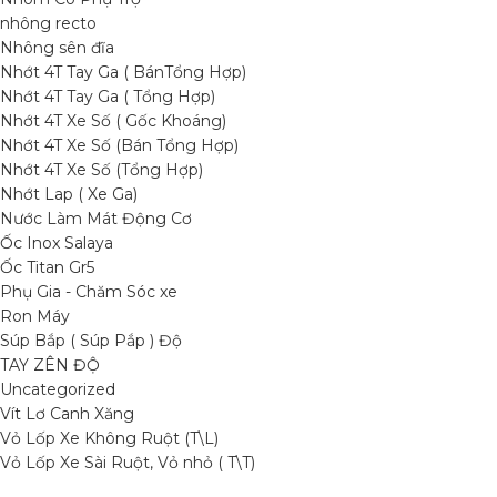
nhông recto
Nhông sên đĩa
Nhớt 4T Tay Ga ( BánTổng Hợp)
Nhớt 4T Tay Ga ( Tổng Hợp)
Nhớt 4T Xe Số ( Gốc Khoáng)
Nhớt 4T Xe Số (Bán Tổng Hợp)
Nhớt 4T Xe Số (Tổng Hợp)
Nhớt Lap ( Xe Ga)
Nước Làm Mát Động Cơ
Ốc Inox Salaya
Ốc Titan Gr5
Phụ Gia - Chăm Sóc xe
Ron Máy
Súp Bắp ( Súp Pắp ) Độ
TAY ZÊN ĐỘ
Uncategorized
Vít Lơ Canh Xăng
Vỏ Lốp Xe Không Ruột (T\L)
Vỏ Lốp Xe Sài Ruột, Vỏ nhỏ ( T\T)