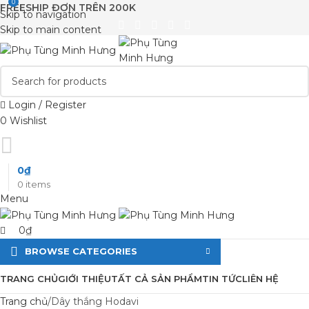
0
FREESHIP ĐƠN TRÊN 200K
Skip to navigation
Skip to main content
Login / Register
0
Wishlist
0
₫
0
items
Menu
0
₫
BROWSE CATEGORIES
TRANG CHỦ
GIỚI THIỆU
TẤT CẢ SẢN PHẨM
TIN TỨC
LIÊN HỆ
Trang chủ
Dây thắng Hodavi