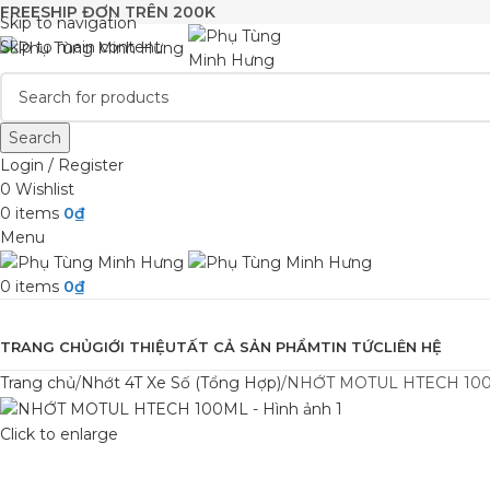
FREESHIP ĐƠN TRÊN 200K
Skip to navigation
Skip to main content
Search
Login / Register
0
Wishlist
0
items
0
₫
Menu
0
items
0
₫
Browse Categories
TRANG CHỦ
GIỚI THIỆU
TẤT CẢ SẢN PHẨM
TIN TỨC
LIÊN HỆ
Trang chủ
Nhớt 4T Xe Số (Tổng Hợp)
NHỚT MOTUL HTECH 10
Click to enlarge