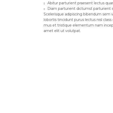
Abitur parturient praesent lectus qu
Diam parturient dictumst parturient s
Scelerisque adipiscing bibendum sem ve
lobortis tincidunt purus lectus nisl cl
mus et tristique elementum nam incept
amet elit ut volutpat.