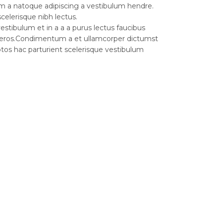
am a natoque adipiscing a vestibulum hendre.
celerisque nibh lectus.
stibulum et in a a a purus lectus faucibus
ass eros.Condimentum a et ullamcorper dictumst
os hac parturient scelerisque vestibulum