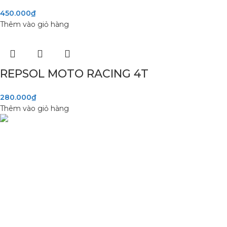
450.000
₫
Thêm vào giỏ hàng
REPSOL MOTO RACING 4T
280.000
₫
Thêm vào giỏ hàng
DANH MỤC SẢN
Phụ Tùng Minh Hưng chuyên phụ tùng
Sơn Xịt Xe Máy
xe máy. Trùm sỉ lẻ phụ tùng, đồ chơi xe
Hệ thống màu 2 lớ
Lâm Đồng
Chất hoạt hoá
Sơn lót
Quốc lộ 20, Lộc An, Bảo Lâm, Lâm
Đồng
Phone: 0329393941 ( Trí )
Email: