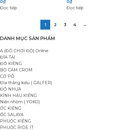
0
₫
0
₫
Đọc tiếp
Đọc tiếp
1
2
3
4
→
DANH MỤC SẢN PHẨM
A (ĐỒ CHƠI ĐỘ) Online
ĐĨA TẢI
ĐỒ KIỂNG
BỘ CĂM CROM
CỔ PÔ
Đĩa thắng kiểu ( GALFER)
ĐỒ NHỰA
KÍNH HẬU KIỂNG
Niền nhôm ( YOKO)
ỐC KIỂNG
ỐC SALAYA
PHUỘC KIỂNG
PHUỘC RIDE IT