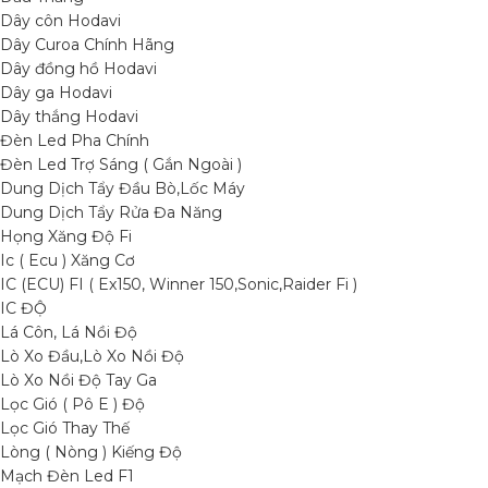
Dây côn Hodavi
Dây Curoa Chính Hãng
Dây đồng hồ Hodavi
Dây ga Hodavi
Dây thắng Hodavi
Đèn Led Pha Chính
Đèn Led Trợ Sáng ( Gắn Ngoài )
Dung Dịch Tẩy Đầu Bò,Lốc Máy
Dung Dịch Tẩy Rửa Đa Năng
Họng Xăng Độ Fi
Ic ( Ecu ) Xăng Cơ
IC (ECU) FI ( Ex150, Winner 150,Sonic,Raider Fi )
IC ĐỘ
Lá Côn, Lá Nồi Độ
Lò Xo Đầu,Lò Xo Nồi Độ
Lò Xo Nồi Độ Tay Ga
Lọc Gió ( Pô E ) Độ
Lọc Gió Thay Thế
Lòng ( Nòng ) Kiếng Độ
Mạch Đèn Led F1