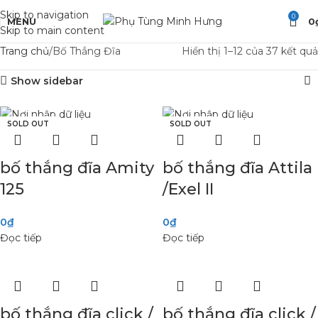
Skip to navigation
0
MENU
0
Skip to main content
Trang chủ
Bố Thắng Đĩa
Hiển thị 1–12 của 37 kết quả
Show sidebar
SOLD OUT
SOLD OUT
SOLD OUT
SOLD OUT
SOLD OUT
SOLD OUT
SOLD OUT
SOLD OUT
SOLD OUT
SOLD OUT
SOLD OUT
SOLD OUT
bố thắng đĩa Amity
bố thắng đĩa Attila
125
/Exel II
0
₫
0
₫
Đọc tiếp
Đọc tiếp
bố thắng đĩa click /
bố thắng đĩa click /