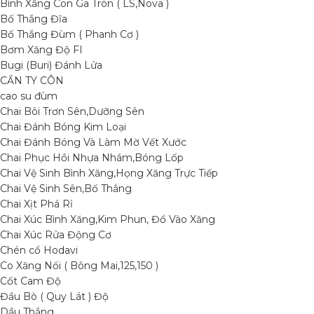
Bình Xăng Con Ga Tròn ( LS,Nova )
Bố Thắng Đĩa
Bố Thắng Đùm ( Phanh Cơ )
Bơm Xăng Độ FI
Bugi (Buri) Đánh Lửa
CẦN TY CÔN
cao su đùm
Chai Bôi Trơn Sên,Dưỡng Sên
Chai Đánh Bóng Kim Loại
Chai Đánh Bóng Và Làm Mờ Vết Xước
Chai Phục Hồi Nhựa Nhám,Bóng Lốp
Chai Vệ Sinh Bình Xăng,Họng Xăng Trực Tiếp
Chai Vệ Sinh Sên,Bố Thắng
Chai Xịt Phá Rỉ
Chai Xúc Bình Xăng,Kim Phun, Đổ Vào Xăng
Chai Xúc Rửa Động Cơ
Chén cổ Hodavi
Co Xăng Nối ( Bông Mai,125,150 )
Cốt Cam Độ
Đầu Bò ( Quy Lát ) Độ
Dầu Thắng