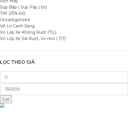
Ron Máy
Súp Bắp ( Súp Pắp ) Độ
TAY ZÊN ĐỘ
Uncategorized
Vít Lơ Canh Xăng
Vỏ Lốp Xe Không Ruột (T\L)
Vỏ Lốp Xe Sài Ruột, Vỏ nhỏ ( T\T)
LỌC THEO GIÁ
Lọc
Phụ Tùng Minh Hưng chuyên phụ tùng xe máy. Trùm sỉ lẻ phụ
tùng, đồ chơi xe Lâm Đồng