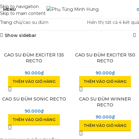
Skip to navigation
MENU
Skip to main content
Trang chủ
cao su đùm
Hiển thị tất cả 4 kết quả
Show sidebar
CAO SU ĐÙM EXCITER 135
CAO SU ĐÙM EXCITER 150
RECTO
RECTO
90.000
₫
90.000
₫
THÊM VÀO GIỎ HÀNG
THÊM VÀO GIỎ HÀNG
CAO SU ĐÙM SONIC RECTO
CAO SU ĐÙM WINNER
RECTO
90.000
₫
90.000
₫
THÊM VÀO GIỎ HÀNG
THÊM VÀO GIỎ HÀNG