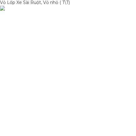
Vỏ Lốp Xe Sài Ruột, Vỏ nhỏ ( T\T)
Phụ Tùng Minh Hưng chuyên phụ tùng xe máy. Trùm sỉ lẻ phụ
tùng, đồ chơi xe Lâm Đồng
Quốc lộ 20, Lộc An, Bảo Lâm, Lâm Đồng
Phone: 0329393941 ( Trí )
Email: phutungxemayminhhung@gmail.com
DANH MỤC SẢN PHẨM
Sơn Xịt Xe Máy
Hệ thống màu 2 lớp
Chất hoạt hoá
Sơn lót
HỖ TRỢ KHÁCH HÀNG
Chính sách bảo mật