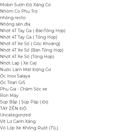
Mobin Sườn Độ Xăng Cơ
Nhóm Co Phụ Trợ
nhông recto
Nhông sên đĩa
Nhớt 4T Tay Ga ( BánTổng Hợp)
Nhớt 4T Tay Ga ( Tổng Hợp)
Nhớt 4T Xe Số ( Gốc Khoáng)
Nhớt 4T Xe Số (Bán Tổng Hợp)
Nhớt 4T Xe Số (Tổng Hợp)
Nhớt Lap ( Xe Ga)
Nước Làm Mát Động Cơ
Ốc Inox Salaya
Ốc Titan Gr5
Phụ Gia - Chăm Sóc xe
Ron Máy
Súp Bắp ( Súp Pắp ) Độ
TAY ZÊN ĐỘ
Uncategorized
Vít Lơ Canh Xăng
Vỏ Lốp Xe Không Ruột (T\L)