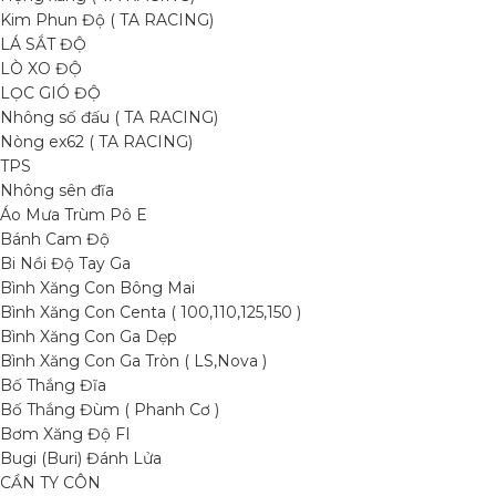
Kim Phun Độ ( TA RACING)
LÁ SẮT ĐỘ
LÒ XO ĐỘ
LỌC GIÓ ĐỘ
Nhông số đấu ( TA RACING)
Nòng ex62 ( TA RACING)
TPS
Nhông sên đĩa
Áo Mưa Trùm Pô E
Bánh Cam Độ
Bi Nồi Độ Tay Ga
Bình Xăng Con Bông Mai
Bình Xăng Con Centa ( 100,110,125,150 )
Bình Xăng Con Ga Dẹp
Bình Xăng Con Ga Tròn ( LS,Nova )
Bố Thắng Đĩa
Bố Thắng Đùm ( Phanh Cơ )
Bơm Xăng Độ FI
Bugi (Buri) Đánh Lửa
CẦN TY CÔN