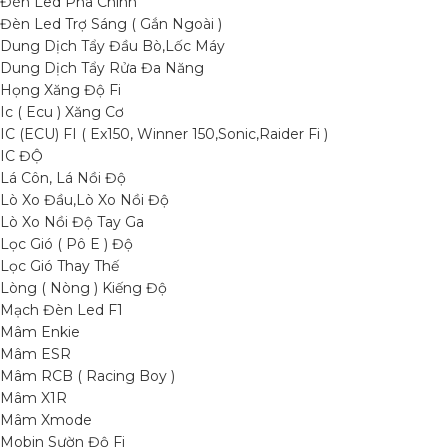
Đèn Led Pha Chính
Đèn Led Trợ Sáng ( Gắn Ngoài )
Dung Dịch Tẩy Đầu Bò,Lốc Máy
Dung Dịch Tẩy Rửa Đa Năng
Họng Xăng Độ Fi
Ic ( Ecu ) Xăng Cơ
IC (ECU) FI ( Ex150, Winner 150,Sonic,Raider Fi )
IC ĐỘ
Lá Côn, Lá Nồi Độ
Lò Xo Đầu,Lò Xo Nồi Độ
Lò Xo Nồi Độ Tay Ga
Lọc Gió ( Pô E ) Độ
Lọc Gió Thay Thế
Lòng ( Nòng ) Kiếng Độ
Mạch Đèn Led F1
Mâm Enkie
Mâm ESR
Mâm RCB ( Racing Boy )
Mâm X1R
Mâm Xmode
Mobin Sườn Độ Fi