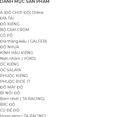
DANH MỤC SẢN PHẨM
A (ĐỒ CHƠI ĐỘ) Online
ĐĨA TẢI
ĐỒ KIỂNG
BỘ CĂM CROM
CỔ PÔ
Đĩa thắng kiểu ( GALFER)
ĐỒ NHỰA
KÍNH HẬU KIỂNG
Niền nhôm ( YOKO)
ỐC KIỂNG
ỐC SALAYA
PHUỘC KIỂNG
PHUỘC RIDE IT
ĐỒ MÁY ĐỘ
BI NỒI ĐỘ
Bơm nhớt ( TA RACING)
BXC ĐỘ
CỦ ĐỀ ĐỘ
Họng xăng ( TA RACING)