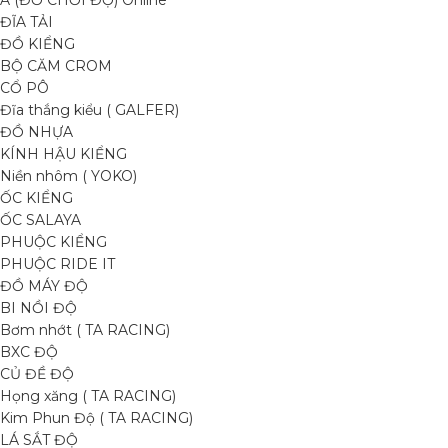
A (ĐỒ CHƠI ĐỘ) Online
ĐĨA TẢI
ĐỒ KIỂNG
BỘ CĂM CROM
CỔ PÔ
Đĩa thắng kiểu ( GALFER)
ĐỒ NHỰA
KÍNH HẬU KIỂNG
Niền nhôm ( YOKO)
ỐC KIỂNG
ỐC SALAYA
PHUỘC KIỂNG
PHUỘC RIDE IT
ĐỒ MÁY ĐỘ
BI NỒI ĐỘ
Bơm nhớt ( TA RACING)
BXC ĐỘ
CỦ ĐỀ ĐỘ
Họng xăng ( TA RACING)
Kim Phun Độ ( TA RACING)
LÁ SẮT ĐỘ