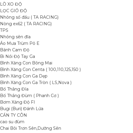
LÒ XO ĐỘ
LỌC GIÓ ĐỘ
Nhông số đấu ( TA RACING)
Nòng ex62 ( TA RACING)
TPS
Nhông sên đĩa
Áo Mưa Trùm Pô E
Bánh Cam Độ
Bi Nồi Độ Tay Ga
Bình Xăng Con Bông Mai
Bình Xăng Con Centa ( 100,110,125,150 )
Bình Xăng Con Ga Dẹp
Bình Xăng Con Ga Tròn ( LS,Nova )
Bố Thắng Đĩa
Bố Thắng Đùm ( Phanh Cơ )
Bơm Xăng Độ FI
Bugi (Buri) Đánh Lửa
CẦN TY CÔN
cao su đùm
Chai Bôi Trơn Sên,Dưỡng Sên