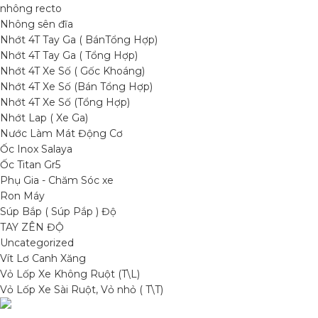
nhông recto
Nhông sên đĩa
Nhớt 4T Tay Ga ( BánTổng Hợp)
Nhớt 4T Tay Ga ( Tổng Hợp)
Nhớt 4T Xe Số ( Gốc Khoáng)
Nhớt 4T Xe Số (Bán Tổng Hợp)
Nhớt 4T Xe Số (Tổng Hợp)
Nhớt Lap ( Xe Ga)
Nước Làm Mát Động Cơ
Ốc Inox Salaya
Ốc Titan Gr5
Phụ Gia - Chăm Sóc xe
Ron Máy
Súp Bắp ( Súp Pắp ) Độ
TAY ZÊN ĐỘ
Uncategorized
Vít Lơ Canh Xăng
Vỏ Lốp Xe Không Ruột (T\L)
Vỏ Lốp Xe Sài Ruột, Vỏ nhỏ ( T\T)