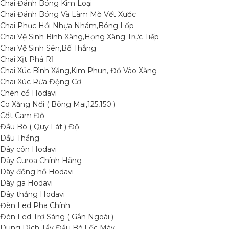
Chai Đánh Bóng Kim Loại
Chai Đánh Bóng Và Làm Mờ Vết Xước
Chai Phục Hồi Nhựa Nhám,Bóng Lốp
Chai Vệ Sinh Bình Xăng,Họng Xăng Trực Tiếp
Chai Vệ Sinh Sên,Bố Thắng
Chai Xịt Phá Rỉ
Chai Xúc Bình Xăng,Kim Phun, Đổ Vào Xăng
Chai Xúc Rửa Động Cơ
Chén cổ Hodavi
Co Xăng Nối ( Bông Mai,125,150 )
Cốt Cam Độ
Đầu Bò ( Quy Lát ) Độ
Dầu Thắng
Dây côn Hodavi
Dây Curoa Chính Hãng
Dây đồng hồ Hodavi
Dây ga Hodavi
Dây thắng Hodavi
Đèn Led Pha Chính
Đèn Led Trợ Sáng ( Gắn Ngoài )
Dung Dịch Tẩy Đầu Bò,Lốc Máy