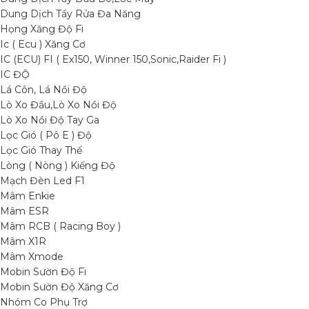
Dung Dịch Tẩy Rửa Đa Năng
Họng Xăng Độ Fi
Ic ( Ecu ) Xăng Cơ
IC (ECU) FI ( Ex150, Winner 150,Sonic,Raider Fi )
IC ĐỘ
Lá Côn, Lá Nồi Độ
Lò Xo Đầu,Lò Xo Nồi Độ
Lò Xo Nồi Độ Tay Ga
Lọc Gió ( Pô E ) Độ
Lọc Gió Thay Thế
Lòng ( Nòng ) Kiếng Độ
Mạch Đèn Led F1
Mâm Enkie
Mâm ESR
Mâm RCB ( Racing Boy )
Mâm X1R
Mâm Xmode
Mobin Sườn Độ Fi
Mobin Sườn Độ Xăng Cơ
Nhóm Co Phụ Trợ