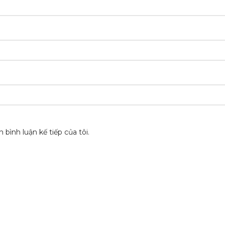
 bình luận kế tiếp của tôi.
 PHẨM
HỖ TRỢ KHÁCH HÀNG
Chính sách bảo mật
p
Chính sách đổi trả
Hướng dẫn mua hàng