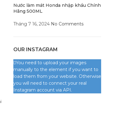
Nước làm mát Honda nhập khẩu Chính
Hãng 500ML
Tháng 7 16, 2024
No Comments
OUR INSTAGRAM
You need to upload your images
manually to the element if you want to
load them from your website. Otherwise
you will need to connect your real
Instagram account via API.
i