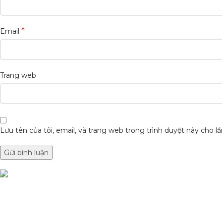
*
Email
Trang web
Lưu tên của tôi, email, và trang web trong trình duyệt này cho lần
DANH MỤC SẢN
Phụ Tùng Minh Hưng chuyên phụ tùng
Sơn Xịt Xe Máy
xe máy. Trùm sỉ lẻ phụ tùng, đồ chơi xe
Hệ thống màu 2 lớ
Lâm Đồng
Chất hoạt hoá