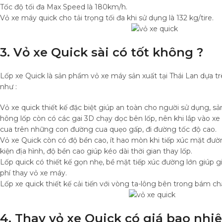
Tốc độ tối đa Max Speed là 180km/h.
Vỏ xe máy quick cho tải trọng tối đa khi sử dụng là 132 kg/tire.
3. Vỏ xe Quick sài có tốt không ?
Lốp xe Quick là sản phẩm vỏ xe máy sản xuất tại Thái Lan dựa t
như :
Vỏ xe quick thiết kế đặc biệt giúp an toàn cho người sử dụng, sả
hông lốp còn có các gai 3D chạy dọc bên lốp, nên khi lắp vào xe
cua trên những con đường cua quẹo gấp, đi đường tốc độ cao.
Vỏ xe Quick còn có độ bền cao, ít hao mòn khi tiếp xúc mặt đườn
kiện địa hình, độ bền cao giúp kéo dài thời gian thay lốp.
Lốp quick có thiết kế gọn nhẹ, bề mặt tiếp xúc đường lớn giúp gi
phí thay vỏ xe máy.
Lốp xe quick thiết kế cải tiến với vòng ta-lông bên trong bám ch
4. Thay vỏ xe Quick có giá bao nhiê