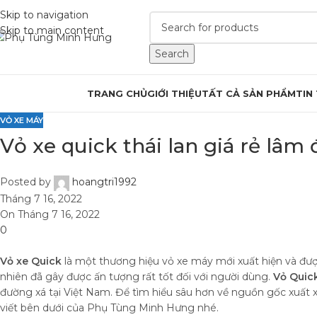
Skip to navigation
Skip to main content
Search
rowse Categories
TRANG CHỦ
GIỚI THIỆU
TẤT CẢ SẢN PHẨM
TIN
VỎ XE MÁY
Vỏ xe quick thái lan giá rẻ lâm
Posted by
hoangtri1992
Tháng 7 16, 2022
On Tháng 7 16, 2022
0
Vỏ xe Quick
là một thương hiệu vỏ xe máy mới xuất hiện và được
nhiên đã gây được ấn tượng rất tốt đối với người dùng.
Vỏ Quic
đường xá tại Việt Nam. Để tìm hiểu sâu hơn về nguồn gốc xuất 
viết bên dưới của Phụ Tùng Minh Hưng nhé.