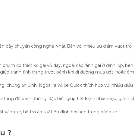
rên dây chuyền công nghệ Nhật Bản với nhiều ưu điểm vượt trội
n phẩm có thiết kế gai vỏ dày, ngoài các rãnh gai ở đỉnh lốp, bên
 giúp tránh tình trạng trượt bánh khi đi đường mưa ướt, hoặc ôm
g, chống ăn đinh. Ngoài ra vỏ xe Quick thích hợp với nhiều điều
a tăng độ bám đường, đặc biệt giúp tiết kiệm nhiên liệu, giảm ch
ặt vành xe, hỗ trợ áp suất ổn định hơi bên trong bánh xe.
u ?