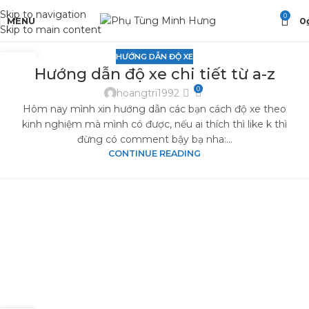
Skip to navigation
0
MENU
0
Skip to main content
HƯỚNG DẪN ĐỘ XE
21
Hướng dẫn độ xe chi tiết từ a-z
TH4
0
hoangtri1992
Hôm nay mình xin hướng dẫn các bạn cách độ xe theo
kinh nghiệm mà mình có được, nếu ai thích thì like k thì
đừng có comment bậy bạ nha:...
CONTINUE READING