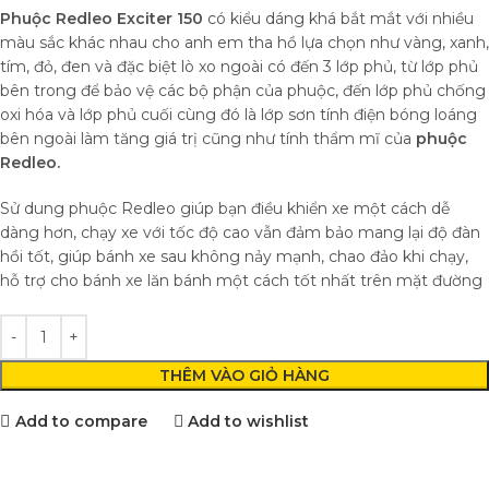
Phuộc Redleo
Exciter 150
có kiểu dáng khá bắt mắt với nhiều
màu sắc khác nhau cho anh em tha hồ lựa chọn như vàng, xanh,
tím, đỏ, đen và đặc biệt lò xo ngoài có đến 3 lớp phủ, từ lớp phủ
bên trong để bảo vệ các bộ phận của phuộc, đến lớp phủ chống
oxi hóa và lớp phủ cuối cùng đó là lớp sơn tính điện bóng loáng
bên ngoài làm tăng giá trị cũng như tính thẩm mĩ của
phuộc
Redleo.
Sử dung phuộc Redleo giúp bạn điều khiển xe một cách dễ
dàng hơn, chạy xe với tốc độ cao vẫn đảm bảo mang lại độ đàn
hồi tốt, giúp bánh xe sau không nảy mạnh, chao đảo khi chạy,
hỗ trợ cho bánh xe lăn bánh một cách tốt nhất trên mặt đường
THÊM VÀO GIỎ HÀNG
Add to compare
Add to wishlist