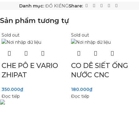
Danh mục:
ĐỒ KIỂNG
Share:
Sản phẩm tương tự
Sold out
Sold out
CHE PÔ E VARIO
CO DÊ SIẾT ỐNG
ZHIPAT
NƯỚC CNC
350.000
₫
180.000
₫
Đọc tiếp
Đọc tiếp
Phụ Tùng Minh Hưng chuyên phụ tùng xe máy. Trùm sỉ lẻ phụ
tùng, đồ chơi xe Lâm Đồng
Quốc lộ 20, Lộc An, Bảo Lâm, Lâm Đồng