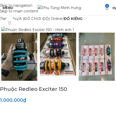
Skip to navigation
0
MENU
0
Skip to main content
Trang chủ
A (ĐỒ CHƠI ĐỘ) Online
ĐỒ KIỂNG
Click to enlarge
Phuộc Redleo Exciter 150
1.000.000
₫