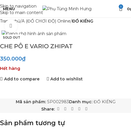
Skip to navigation
0
MENU
0
Skip to main content
Trang chủ
A (ĐỒ CHƠI ĐỘ) Online
ĐỒ KIỂNG
Click to enlarge
SOLD OUT
CHE PÔ E VARIO ZHIPAT
350.000
₫
Hết hàng
Add to compare
Add to wishlist
Mã sản phẩm:
SP002983
Danh mục:
ĐỒ KIỂNG
Share:
Sản phẩm tương tự