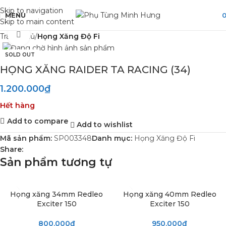
Skip to navigation
MENU
Skip to main content
Click to enlarge
Trang chủ
Họng Xăng Độ Fi
SOLD OUT
HỌNG XĂNG RAIDER TA RACING (34)
1.200.000
₫
Hết hàng
Add to compare
Add to wishlist
Mã sản phẩm:
SP003348
Danh mục:
Họng Xăng Độ Fi
Share:
Sản phẩm tương tự
Họng xăng 34mm Redleo
Họng xăng 40mm Redleo
Exciter 150
Exciter 150
800.000
₫
950.000
₫