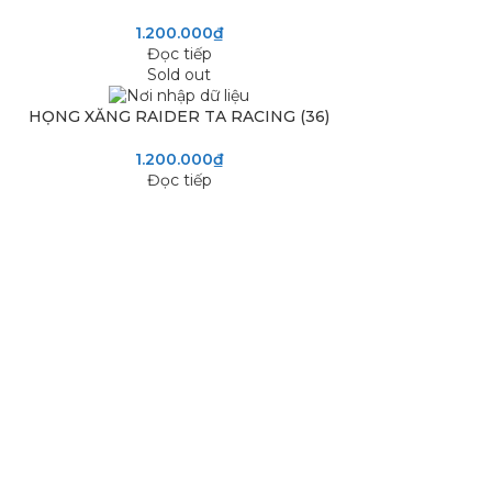
1.200.000
₫
Đọc tiếp
Sold out
HỌNG XĂNG RAIDER TA RACING (36)
1.200.000
₫
Đọc tiếp
 PHẨM
HỖ TRỢ KHÁCH HÀNG
Chính sách bảo mật
p
Chính sách đổi trả
Hướng dẫn mua hàng
Chính sách bán sỉ/CTV
Tuyển dụng
Giới thiệu công ty
Liên Hệ