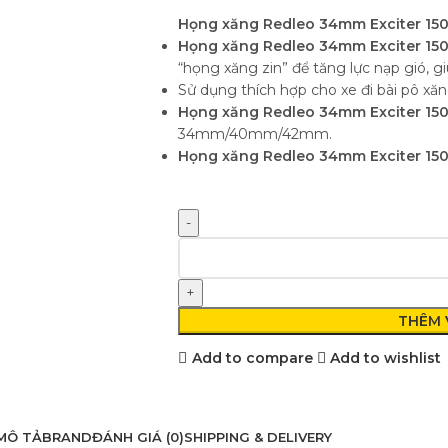
Họng xăng Redleo 34mm Exciter 15
Họng xăng Redleo 34mm Exciter 15
“họng xăng zin” để tăng lực nạp gió, g
Sử dụng thích hợp cho xe đi bài pô xăng
Họng xăng Redleo 34mm Exciter 15
34mm/40mm/42mm.
Họng xăng Redleo 34mm Exciter 15
THÊM 
Add to compare
Add to wishlist
MÔ TẢ
BRAND
ĐÁNH GIÁ (0)
SHIPPING & DELIVERY