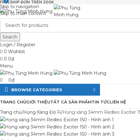
0
0
FREESHIP ĐƠN TRÊN 200K
Skip to navigation
Skip to main content
Search
Login / Register
0
Wishlist
0
0
₫
Menu
0
₫
BROWSE CATEGORIES
TRANG CHỦ
GIỚI THIỆU
TẤT CẢ SẢN PHẨM
TIN TỨC
LIÊN HỆ
Trang chủ
Họng Xăng Độ Fi
Họng xăng 34mm Redleo Exciter 1