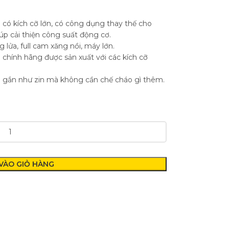
0
0
có kích cỡ lớn, có công dụng thay thế cho
iúp cải thiện công suất động cơ.
 lửa, full cam xăng nồi, máy lớn.
0
chính hãng được sản xuất với các kích cỡ
0
gắn như zin mà không cần chế cháo gì thêm.
VÀO GIỎ HÀNG