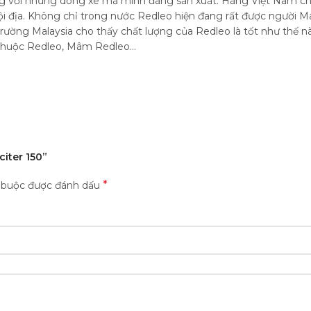
ng với những dòng xe mà mình đang sản xuất. Hàng Việt Nam ch
nội địa. Không chỉ trong nước Redleo hiện đang rất được người M
rường Malaysia cho thấy chất lượng của Redleo là tốt như thế n
Phuộc Redleo, Mâm Redleo...
iter 150”
*
t buộc được đánh dấu