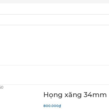
50
Họng xăng 34mm R
800.000
₫