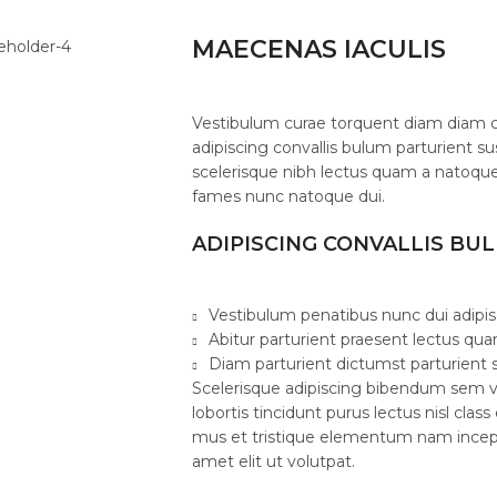
MAECENAS IACULIS
Vestibulum curae torquent diam diam 
adipiscing convallis bulum parturient su
scelerisque nibh lectus quam a natoque
fames nunc natoque dui.
ADIPISCING CONVALLIS BU
Vestibulum penatibus nunc dui adipis
Abitur parturient praesent lectus qu
Diam parturient dictumst parturient s
Scelerisque adipiscing bibendum sem ve
lobortis tincidunt purus lectus nisl cl
mus et tristique elementum nam incept
amet elit ut volutpat.