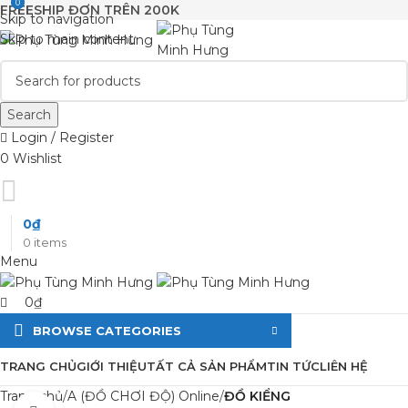
0
0
FREESHIP ĐƠN TRÊN 200K
Skip to navigation
Skip to main content
Search
Login / Register
0
Wishlist
0
₫
0
items
Menu
0
₫
BROWSE CATEGORIES
TRANG CHỦ
GIỚI THIỆU
TẤT CẢ SẢN PHẨM
TIN TỨC
LIÊN HỆ
Trang chủ
A (ĐỒ CHƠI ĐỘ) Online
ĐỒ KIỂNG