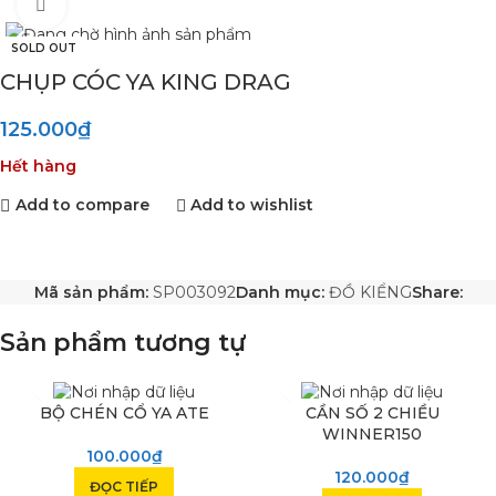
Click to enlarge
SOLD OUT
CHỤP CÓC YA KING DRAG
125.000
₫
Hết hàng
Add to compare
Add to wishlist
Mã sản phẩm:
SP003092
Danh mục:
ĐỒ KIỂNG
Share:
Sản phẩm tương tự
SOLD OUT
SOLD OUT
BỘ CHÉN CỔ YA ATE
CẦN SỐ 2 CHIỀU
WINNER150
100.000
₫
120.000
₫
ĐỌC TIẾP