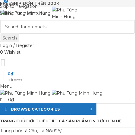
0
FREESHIP ĐƠN TRÊN 200K
Skip to navigation
Skip to main content
Search
Login / Register
0
Wishlist
0
₫
0
items
Menu
0
₫
BROWSE CATEGORIES
TRANG CHỦ
GIỚI THIỆU
TẤT CẢ SẢN PHẨM
TIN TỨC
LIÊN HỆ
Trang chủ
Lá Côn, Lá Nồi Độ