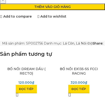
THÊM VÀO GIỎ HÀNG
Add to compare
Add to wishlist
Mã sản phẩm:
SP002756
Danh mục:
Lá Côn, Lá Nồi Độ
Share:
Sản phẩm tương tự
SOLD OUT
BỐ NỒI DREAM DẦU (
SOLD OUT
BỐ NỒI EX135-5S FCCI
RECTO)
RACING
120.000
₫
320.000
₫
ĐỌC TIẾP
ĐỌC TIẾP