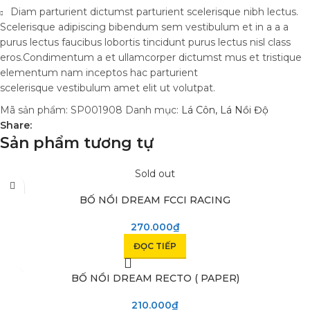
Diam parturient dictumst parturient scelerisque nibh lectus.
Scelerisque adipiscing bibendum sem vestibulum et in a a a
purus lectus faucibus lobortis tincidunt purus lectus nisl class
eros.Condimentum a et ullamcorper dictumst mus et tristique
elementum nam inceptos hac parturient
scelerisque vestibulum amet elit ut volutpat.
Mã sản phẩm:
SP001908
Danh mục:
Lá Côn, Lá Nồi Độ
Share:
Sản phẩm tương tự
Sold out
BỐ NỒI DREAM FCCI RACING
270.000
₫
ĐỌC TIẾP
BỐ NỒI DREAM RECTO ( PAPER)
210.000
₫