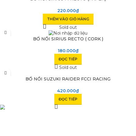
220.000
₫
THÊM VÀO GIỎ HÀNG
Sold out
BỐ NỒI SIRIUS RECTO ( CORK )
180.000
₫
ĐỌC TIẾP
Sold out
BỐ NỒI SUZUKI RAIDER FCCI RACING
420.000
₫
ĐỌC TIẾP
Phụ Tùng Minh Hưng chuyên phụ tùng xe máy. Trùm sỉ lẻ phụ
tùng, đồ chơi xe Lâm Đồng