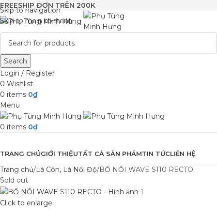
FREESHIP ĐƠN TRÊN 200K
Skip to navigation
Skip to main content
Search
Login / Register
0
Wishlist
0
items
0
₫
Menu
0
items
0
₫
Browse Categories
TRANG CHỦ
GIỚI THIỆU
TẤT CẢ SẢN PHẨM
TIN TỨC
LIÊN HỆ
Trang chủ
Lá Côn, Lá Nồi Độ
BỐ NỒI WAVE S110 RECTO
Sold out
Click to enlarge