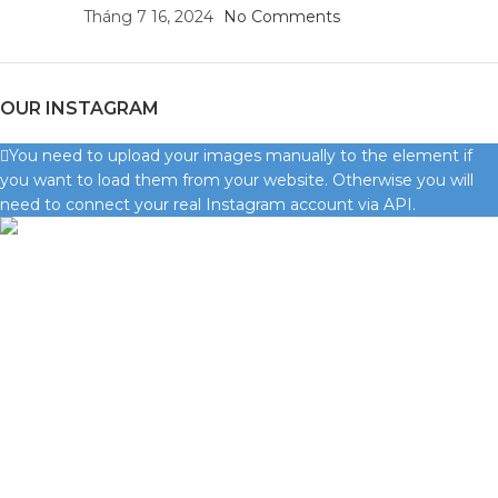
Tháng 7 16, 2024
No Comments
OUR INSTAGRAM
You need to upload your images manually to the element if
you want to load them from your website. Otherwise you will
need to connect your real Instagram account via API.
Phụ Tùng Minh Hưng chuyên phụ tùng xe máy. Trùm sỉ lẻ phụ
tùng, đồ chơi xe Lâm Đồng
Quốc lộ 20, Lộc An, Bảo Lâm, Lâm Đồng
Phone: 0329393941 ( Trí )
Email: phutungxemayminhhung@gmail.com
DANH MỤC SẢN PHẨM