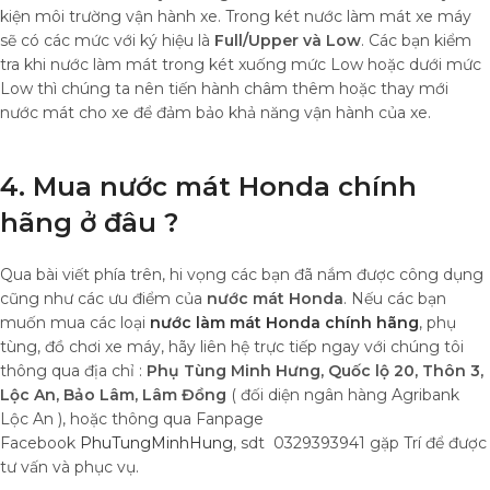
kiện môi trường vận hành xe. Trong két nước làm mát xe máy
sẽ có các mức với ký hiệu là
Full/Upper và Low
. Các bạn kiểm
tra khi nước làm mát trong két xuống mức Low hoặc dưới mức
Low thì chúng ta nên tiến hành châm thêm hoặc thay mới
nước mát cho xe để đảm bảo khả năng vận hành của xe.
4. Mua nước mát Honda chính
hãng ở đâu ?
Qua bài viết phía trên, hi vọng các bạn đã nắm được công dụng
cũng như các ưu điểm của
nước mát Honda
. Nếu các bạn
muốn mua các loại
nước làm mát Honda chính hãng
, phụ
tùng, đồ chơi xe máy, hãy liên hệ trực tiếp ngay với chúng tôi
thông qua địa chỉ :
Phụ Tùng Minh Hưng, Quốc lộ 20, Thôn 3,
Lộc An, Bảo Lâm, Lâm Đồng
( đối diện ngân hàng Agribank
Lộc An ), hoặc thông qua Fanpage
Facebook
PhuTungMinhHung
, sdt 0329393941 gặp Trí để được
tư vấn và phục vụ.