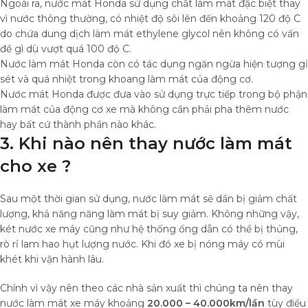
Ngoài ra, nước mát Honda sử dụng chất làm mát đặc biệt thay
vì nước thông thường, có nhiệt độ sôi lên đến khoảng 120 độ C
do chứa dung dịch làm mát ethylene glycol nên không có vấn
đề gì dù vượt quá 100 độ C.
Nước làm mát Honda còn có tác dụng ngăn ngừa hiện tượng gỉ
sét và quá nhiệt trong khoang làm mát của động cơ.
Nước mát Honda được đưa vào sử dụng trực tiếp trong bộ phận
làm mát của động cơ xe mà không cần phải pha thêm nước
hay bất cứ thành phần nào khác.
3. Khi nào nên thay nước làm mát
cho xe ?
Sau một thời gian sử dụng, nước làm mát sẽ dần bị giảm chất
lượng, khả năng năng làm mát bị suy giảm. Không những vậy,
két nước xe máy cũng như hệ thống ống dẫn có thể bị thủng,
rò rỉ lam hao hụt lượng nước. Khi đó xe bị nóng máy có mùi
khét khi vận hành lâu.
Chính vì vậy nên theo các nhà sản xuất thì chúng ta nên thay
nước làm mát xe máy khoảng
20.000 – 40.000km/lần
tùy điều