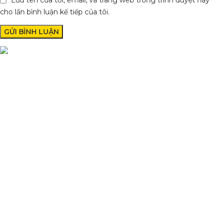
Lưu tên của tôi, email, và trang web trong trình duyệt này
cho lần bình luận kế tiếp của tôi.
Phụ Tùng Minh Hưng chuyên phụ tùng xe máy. Trùm sỉ lẻ phụ
tùng, đồ chơi xe Lâm Đồng
Quốc lộ 20, Lộc An, Bảo Lâm, Lâm Đồng
Phone: 0329393941 ( Trí )
Email: phutungxemayminhhung@gmail.com
DANH MỤC SẢN PHẨM
Sơn Xịt Xe Máy
Hệ thống màu 2 lớp
Chất hoạt hoá
Sơn lót