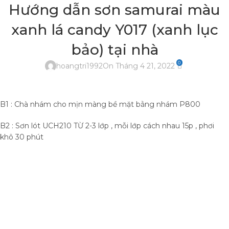
Hướng dẫn sơn samurai màu
xanh lá candy Y017 (xanh lục
bảo) tại nhà
0
hoangtri1992
On Tháng 4 21, 2022
B1 : Chà nhám cho mịn màng bề mặt bằng nhám P800
B2 : Sơn lót UCH210 TỪ 2-3 lớp , mỗi lớp cách nhau 15p , phơi
khô 30 phút