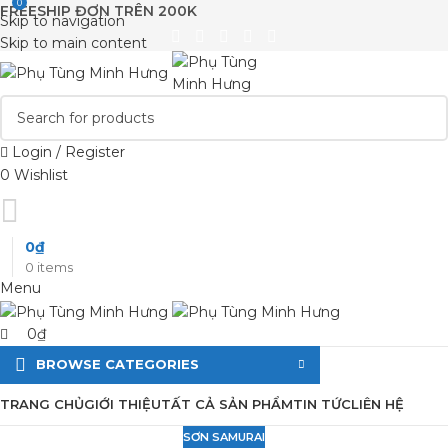
0
FREESHIP ĐƠN TRÊN 200K
Skip to navigation
Skip to main content
Login / Register
0
Wishlist
0
₫
0
items
Menu
0
₫
BROWSE CATEGORIES
TRANG CHỦ
GIỚI THIỆU
TẤT CẢ SẢN PHẨM
TIN TỨC
LIÊN HỆ
SƠN SAMURAI