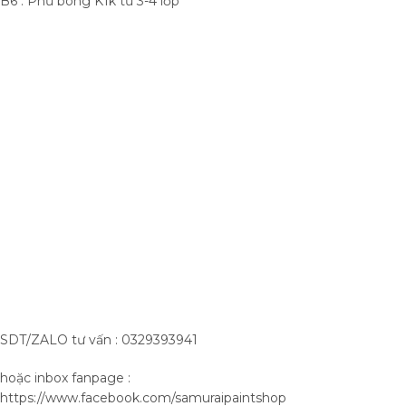
B6 : Phủ bóng K1k từ 3-4 lớp
SDT/ZALO tư vấn : 0329393941
hoặc inbox fanpage :
https://www.facebook.com/samuraipaintshop