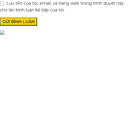
Lưu tên của tôi, email, và trang web trong trình duyệt này
cho lần bình luận kế tiếp của tôi.
Phụ Tùng Minh Hưng chuyên phụ tùng xe máy. Trùm sỉ lẻ phụ
tùng, đồ chơi xe Lâm Đồng
Quốc lộ 20, Lộc An, Bảo Lâm, Lâm Đồng
Phone: 0329393941 ( Trí )
Email: phutungxemayminhhung@gmail.com
DANH MỤC SẢN PHẨM
Sơn Xịt Xe Máy
Hệ thống màu 2 lớp
Chất hoạt hoá
Sơn lót