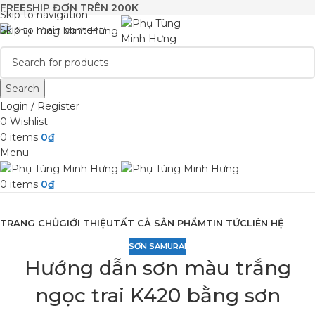
FREESHIP ĐƠN TRÊN 200K
Skip to navigation
Skip to main content
Search
Login / Register
0
Wishlist
0
items
0
₫
Menu
0
items
0
₫
Browse Categories
TRANG CHỦ
GIỚI THIỆU
TẤT CẢ SẢN PHẨM
TIN TỨC
LIÊN HỆ
SƠN SAMURAI
Hướng dẫn sơn màu trắng
ngọc trai K420 bằng sơn