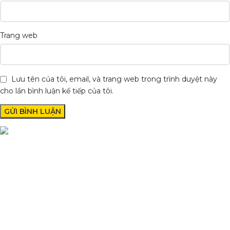
Trang web
Lưu tên của tôi, email, và trang web trong trình duyệt này
cho lần bình luận kế tiếp của tôi.
Phụ Tùng Minh Hưng chuyên phụ tùng xe máy. Trùm sỉ lẻ phụ
tùng, đồ chơi xe Lâm Đồng
Quốc lộ 20, Lộc An, Bảo Lâm, Lâm Đồng
Phone: 0329393941 ( Trí )
Email: phutungxemayminhhung@gmail.com