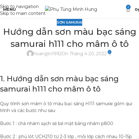
Skip to navigation
0
MENU
0
Skip to main content
SƠN SAMURAI
Hướng dẫn sơn màu bạc sáng
samurai h111 cho mâm ô tô
0
hoangtri1992
On Tháng 4 20, 2022
1. Hướng dẫn sơn màu bạc sáng
samurai h111 cho mâm ô tô
Quy trình sơn mâm ô tô màu bạc sáng H111 samurai gồm qui
trình và các bước như sau
Bước 1 : chà nhám sạch sẽ bề mặt bằng nhám p800
Bước 2 : phủ lót UCH210 từ 2-3 lớp , mỗi lớp cách nhau 10-15p