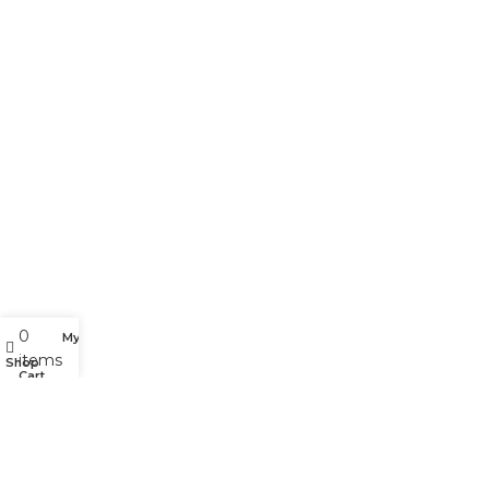
ĐỒ CHƠI XE MÁY 49
2021 CREATED BY
X
. PREMIUM E-COMMERCE SOLUTIONS.
0
My account
items
Shop
Cart