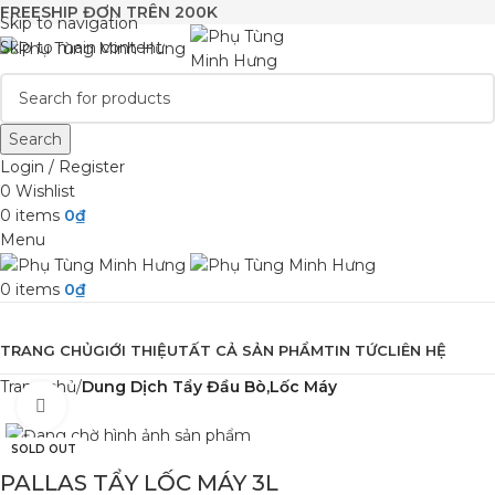
FREESHIP ĐƠN TRÊN 200K
Skip to navigation
Skip to main content
Search
Login / Register
0
Wishlist
0
items
0
₫
Menu
0
items
0
₫
Browse Categories
TRANG CHỦ
GIỚI THIỆU
TẤT CẢ SẢN PHẨM
TIN TỨC
LIÊN HỆ
Trang chủ
Dung Dịch Tẩy Đầu Bò,Lốc Máy
Click to enlarge
SOLD OUT
PALLAS TẨY LỐC MÁY 3L