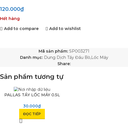
120.000
₫
Hết hàng
Add to compare
Add to wishlist
Mã sản phẩm:
SP003271
Danh mục:
Dung Dịch Tẩy Đầu Bò,Lốc Máy
Share:
Sản phẩm tương tự
SOLD OUT
PALLAS TẨY LỐC MÁY 0.5L
30.000
₫
ĐỌC TIẾP