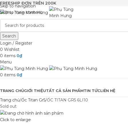
FREESHIP ĐƠN TRÊN 200K
Skip to navigation
Skip to main content
Search
Login / Register
0
Wishlist
0
items
0
₫
Menu
0
items
0
₫
Browse Categories
TRANG CHỦ
GIỚI THIỆU
TẤT CẢ SẢN PHẨM
TIN TỨC
LIÊN HỆ
Trang chủ
Ốc Titan Gr5
ỐC TITAN GR5 6LI10
Sold out
Click to enlarge