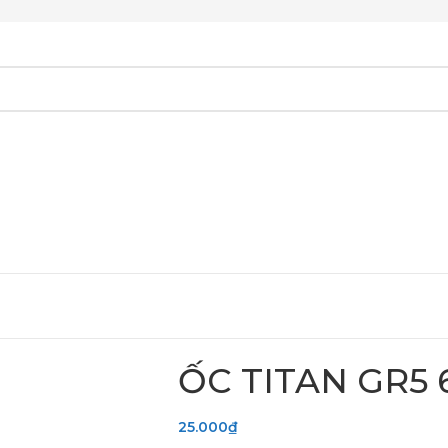
ỐC TITAN GR5 
25.000
₫