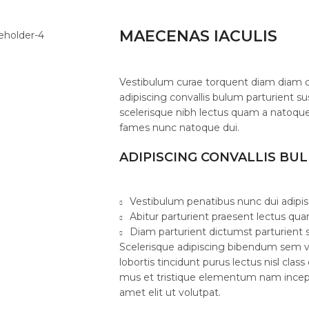
MAECENAS IACULIS
Vestibulum curae torquent diam diam 
adipiscing convallis bulum parturient su
scelerisque nibh lectus quam a natoque
fames nunc natoque dui.
ADIPISCING CONVALLIS BU
Vestibulum penatibus nunc dui adipis
Abitur parturient praesent lectus qu
Diam parturient dictumst parturient s
Scelerisque adipiscing bibendum sem ve
lobortis tincidunt purus lectus nisl cl
mus et tristique elementum nam incept
amet elit ut volutpat.