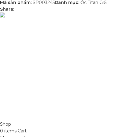
Mã sản phẩm:
SP003245
Danh mục:
Ốc Titan Gr5
Share:
DANH MỤC SẢN
Phụ Tùng Minh Hưng chuyên phụ tùng
Sơn Xịt Xe Máy
xe máy. Trùm sỉ lẻ phụ tùng, đồ chơi xe
Hệ thống màu 2 lớ
Lâm Đồng
Chất hoạt hoá
Sơn lót
Quốc lộ 20, Lộc An, Bảo Lâm, Lâm
Đồng
Phone: 0329393941 ( Trí )
Email:
phutungxemayminhhung@gmail.com
ĐỒ CHƠI XE MÁY 49
2021 CREATED BY
X
. PREMIUM E-COMMERCE SOLUTIONS.
Shop
0
items
Cart