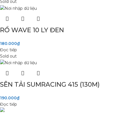
Sold out
RỔ WAVE 10 LY ĐEN
180.000
₫
Đọc tiếp
Sold out
SÊN TẢI SUMRACING 415 (130M)
190.000
₫
Đọc tiếp
Phụ Tùng Minh Hưng chuyên phụ tùng xe máy. Trùm sỉ lẻ phụ
tùng, đồ chơi xe Lâm Đồng