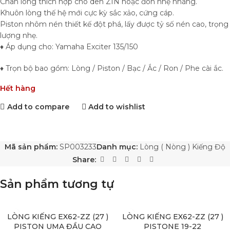
Chân lòng thích hợp cho dên ZIN hoặc đôn nhẹ nhàng.
Khuôn lòng thế hệ mới cực kỳ sắc xảo, cứng cáp.
Piston nhôm nén thiết kế đột phá, lấy được tỷ số nén cao, trọng
lượng nhẹ.
♦ Áp dụng cho: Yamaha Exciter 135/150
♦ Trọn bộ bao gồm: Lòng / Piston / Bạc / Ắc / Ron / Phe cài ắc.
Hết hàng
Add to compare
Add to wishlist
Mã sản phẩm:
SP003233
Danh mục:
Lòng ( Nòng ) Kiếng Độ
Share:
Sản phẩm tương tự
LÒNG KIẾNG EX62-ZZ (27 )
SOLD OUT
LÒNG KIẾNG EX62-ZZ (27 )
SOLD OUT
PISTON UMA ĐẦU CAO
PISTONE 19-22