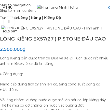
Skip to navigation
MENU
Skip to main content
Trang chủ
Lòng ( Nòng ) Kiếng Độ
Click to enlarge
SOLD OUT
LÒNG KIẾNG EX57(27 ) PISTONE ĐẦU CAO
2.500.000
₫
Lòng Kiếng gắn được trên xe Đua và Xe Đi Tuor được rất nhiều
anh em Biker, lò xe độ tin dùng :
♦ Công dụng:
Nâng cấp dung tích xylanh lên cc, tăng công suất động cơ
♦ Ưu điểm:
Vỏ lòng nhôm, đường nước được mở lớn hết cỡ, lớp kiếng dầy.
Thế hệ mới có gờ chống lòn nước vào buồng đốt.