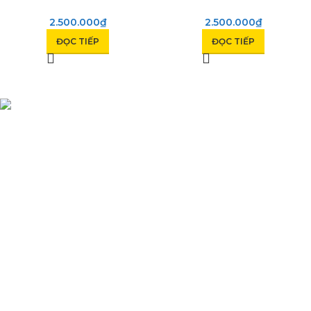
2.500.000
₫
2.500.000
₫
ĐỌC TIẾP
ĐỌC TIẾP
Phụ Tùng Minh Hưng chuyên phụ tùng xe máy. Trùm sỉ lẻ phụ
tùng, đồ chơi xe Lâm Đồng
Quốc lộ 20, Lộc An, Bảo Lâm, Lâm Đồng
Phone: 0329393941 ( Trí )
Email: phutungxemayminhhung@gmail.com
DANH MỤC SẢN PHẨM
Sơn Xịt Xe Máy
Hệ thống màu 2 lớp
Chất hoạt hoá