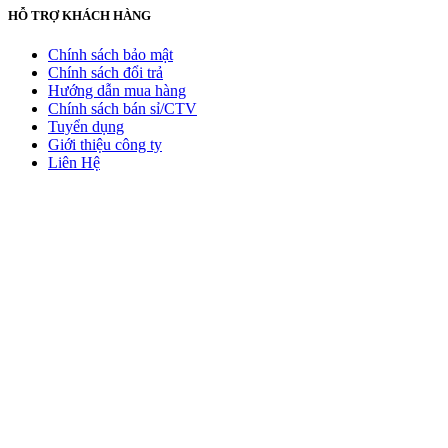
HỖ TRỢ KHÁCH HÀNG
Chính sách bảo mật
Chính sách đổi trả
Hướng dẫn mua hàng
Chính sách bán sỉ/CTV
Tuyển dụng
Giới thiệu công ty
Liên Hệ