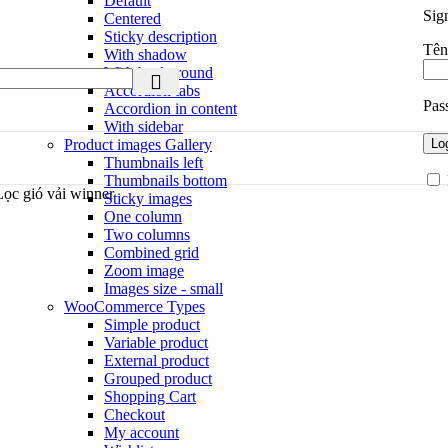
Default
Sig
Centered
Sticky description
Tên
With shadow
With background
Accordion tabs
Pas
Accordion in content
With sidebar
Product images
Gallery
Lo
Thumbnails left
Thumbnails bottom
Lọc gió vải winner
Sticky images
One column
Two columns
Combined grid
Zoom image
Images size - small
WooCommerce
Types
Simple product
Variable product
External product
Grouped product
Shopping Cart
Checkout
My account