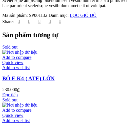
Scelerisque adipiscing bibendum sem vestibulum et in a a a purus lect
hac parturient scelerisque vestibulum amet elit ut volutpat.
Mã sản phẩm:
SP001132
Danh mục:
LỌC GIÓ ĐỘ
Share:
Sản phẩm tương tự
Sold out
Add to compare
Quick view
Add to wishlist
BÔ E K4 ( ATE) LỚN
230.000
₫
Đọc tiếp
Sold out
Add to compare
Quick view
Add to wishlist