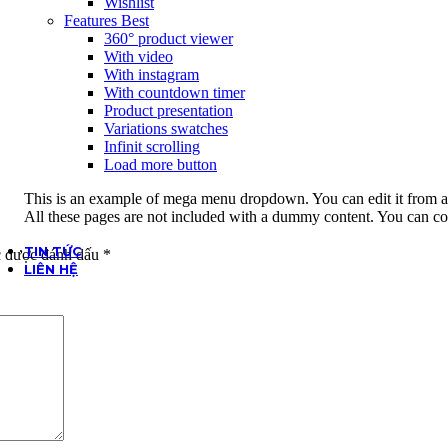
Wishlist
Features
Best
360° product viewer
With video
With instagram
With countdown timer
Product presentation
Variations swatches
Infinit scrolling
Load more button
This is an example of mega menu dropdown. You can edit it from 
All these pages are not included with a dummy content. You can c
TIN TỨC
c được đánh dấu
*
LIÊN HỆ