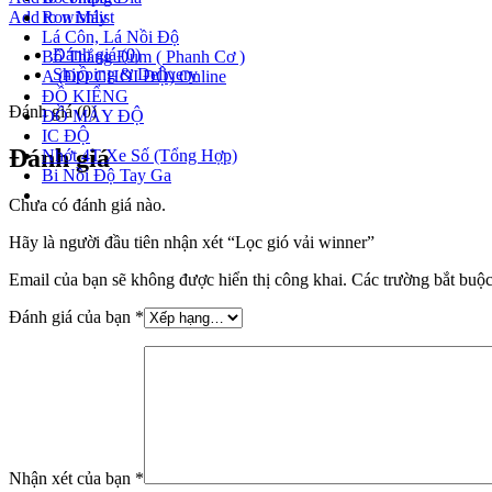
Ron Máy
Add to wishlist
Lá Côn, Lá Nồi Độ
Đánh giá (0)
Bố Thắng Đùm ( Phanh Cơ )
Shipping & Delivery
A (ĐỒ CHƠI ĐỘ) Online
ĐỒ KIỂNG
Đánh giá (0)
ĐỒ MÁY ĐỘ
IC ĐỘ
Đánh giá
Nhớt 4T Xe Số (Tổng Hợp)
Bi Nồi Độ Tay Ga
Chưa có đánh giá nào.
Hãy là người đầu tiên nhận xét “Lọc gió vải winner”
Email của bạn sẽ không được hiển thị công khai.
Các trường bắt buộ
Đánh giá của bạn
*
Nhận xét của bạn
*