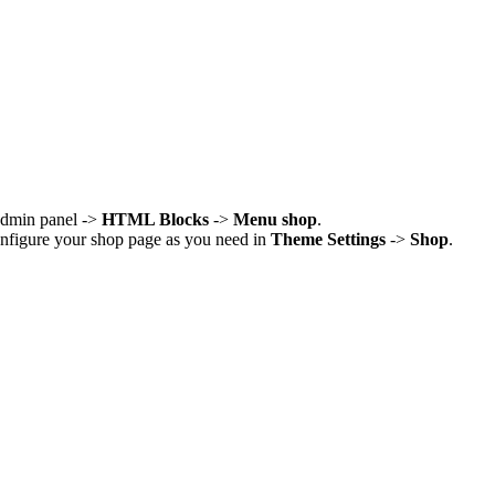
admin panel ->
HTML Blocks
->
Menu shop
.
onfigure your shop page as you need in
Theme Settings
->
Shop
.