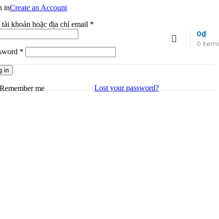
n in
Create an Account
Bắt
 tài khoản hoặc địa chỉ email
*
buộc
0
₫
0
item
Bắt
sword
*
buộc
g in
Lost your password?
Remember me