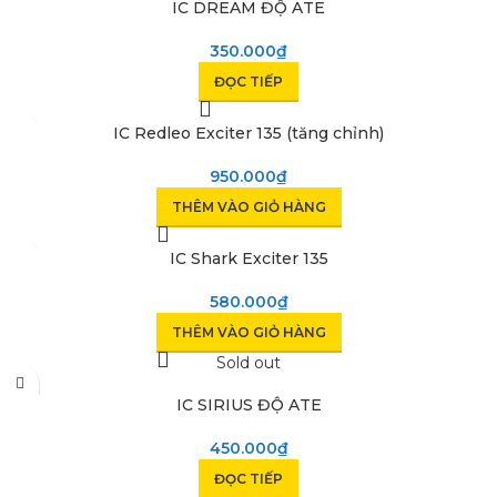
IC DREAM ĐỘ ATE
350.000
₫
ĐỌC TIẾP
IC Redleo Exciter 135 (tăng chỉnh)
950.000
₫
THÊM VÀO GIỎ HÀNG
IC Shark Exciter 135
580.000
₫
THÊM VÀO GIỎ HÀNG
Sold out
IC SIRIUS ĐỘ ATE
450.000
₫
ĐỌC TIẾP