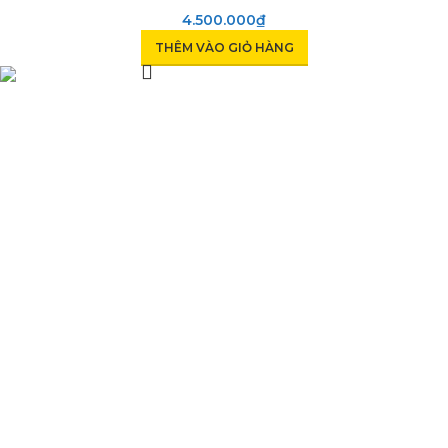
4.500.000
₫
THÊM VÀO GIỎ HÀNG
Phụ Tùng Minh Hưng chuyên phụ tùng xe máy. Trùm sỉ lẻ phụ
tùng, đồ chơi xe Lâm Đồng
Quốc lộ 20, Lộc An, Bảo Lâm, Lâm Đồng
Phone: 0329393941 ( Trí )
Email: phutungxemayminhhung@gmail.com
DANH MỤC SẢN PHẨM
Sơn Xịt Xe Máy
Hệ thống màu 2 lớp
Chất hoạt hoá
Sơn lót
HỖ TRỢ KHÁCH HÀNG