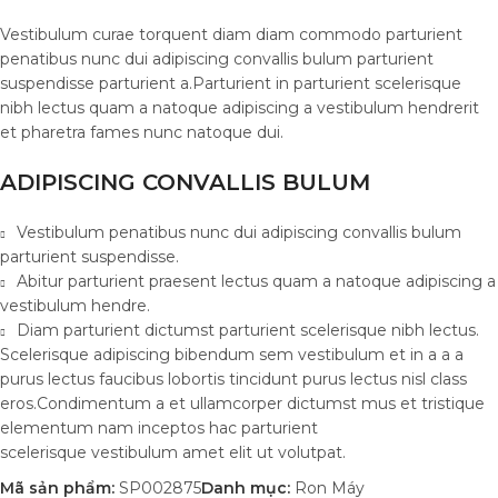
Vestibulum curae torquent diam diam commodo parturient
penatibus nunc dui adipiscing convallis bulum parturient
suspendisse parturient a.Parturient in parturient scelerisque
nibh lectus quam a natoque adipiscing a vestibulum hendrerit
et pharetra fames nunc natoque dui.
ADIPISCING CONVALLIS BULUM
Vestibulum penatibus nunc dui adipiscing convallis bulum
parturient suspendisse.
Abitur parturient praesent lectus quam a natoque adipiscing a
vestibulum hendre.
Diam parturient dictumst parturient scelerisque nibh lectus.
Scelerisque adipiscing bibendum sem vestibulum et in a a a
purus lectus faucibus lobortis tincidunt purus lectus nisl class
eros.Condimentum a et ullamcorper dictumst mus et tristique
elementum nam inceptos hac parturient
scelerisque vestibulum amet elit ut volutpat.
Mã sản phẩm:
SP002875
Danh mục:
Ron Máy