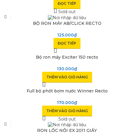
ĐỌC TIẾP
Sold out
BỘ RON MÁY AB/CLICK RECTO
125.000
₫
ĐỌC TIẾP
Bộ ron máy Exciter 150 recto
130.000
₫
THÊM VÀO GIỎ HÀNG
Full bộ phốt bơm nước Winner Recto
170.000
₫
THÊM VÀO GIỎ HÀNG
Sold out
RON LỐC NỒI EX 2011 GIẤY