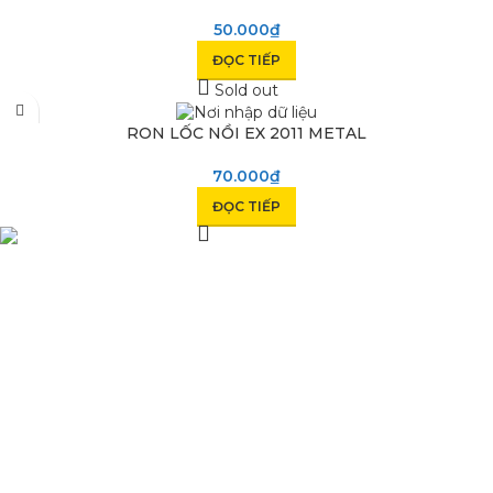
50.000
₫
ĐỌC TIẾP
Sold out
RON LỐC NỒI EX 2011 METAL
70.000
₫
ĐỌC TIẾP
Phụ Tùng Minh Hưng chuyên phụ tùng xe máy. Trùm sỉ lẻ phụ
tùng, đồ chơi xe Lâm Đồng
Quốc lộ 20, Lộc An, Bảo Lâm, Lâm Đồng
Phone: 0329393941 ( Trí )
Email: phutungxemayminhhung@gmail.com
DANH MỤC SẢN PHẨM