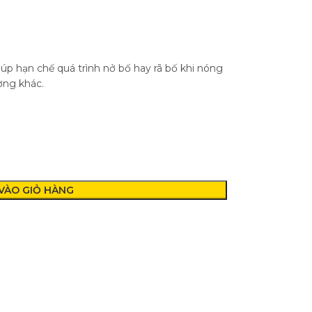
iúp hạn chế quá trình nở bố hay rã bố khi nóng
ờng khác.
VÀO GIỎ HÀNG