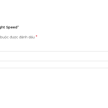
ight Speed”
*
t buộc được đánh dấu