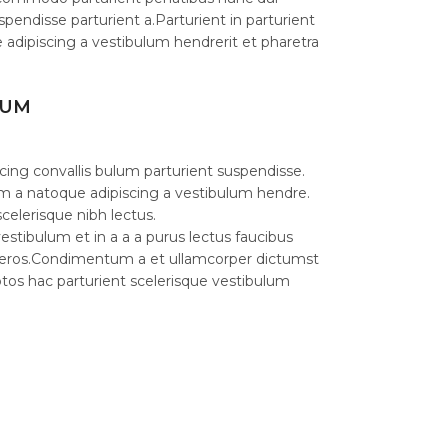
spendisse parturient a.Parturient in parturient
 adipiscing a vestibulum hendrerit et pharetra
LUM
cing convallis bulum parturient suspendisse.
am a natoque adipiscing a vestibulum hendre.
celerisque nibh lectus.
stibulum et in a a a purus lectus faucibus
ass eros.Condimentum a et ullamcorper dictumst
os hac parturient scelerisque vestibulum