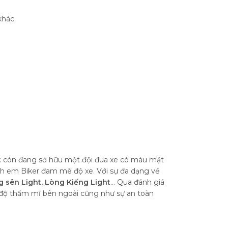
khác.
t
còn đang sở hữu một đội đua xe có máu mặt
anh em Biker đam mê độ xe. Với sự đa dạng về
ng sên Light, Lòng Kiếng Light
... Qua đánh giá
ảo độ thẩm mĩ bên ngoài cũng như sự an toàn