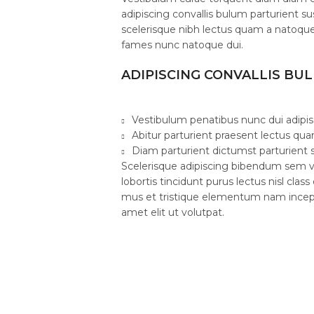
adipiscing convallis bulum parturient su
scelerisque nibh lectus quam a natoque
fames nunc natoque dui.
ADIPISCING CONVALLIS BU
Vestibulum penatibus nunc dui adipis
Abitur parturient praesent lectus qu
Diam parturient dictumst parturient s
Scelerisque adipiscing bibendum sem ve
lobortis tincidunt purus lectus nisl cl
mus et tristique elementum nam incept
amet elit ut volutpat.