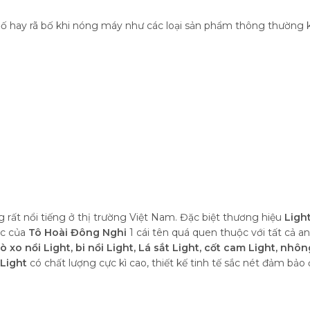
 bố hay rã bố khi nóng máy như các loại sản phẩm thông thường 
 rất nổi tiếng ở thị trường Việt Nam. Đặc biệt thương hiệu
Ligh
ác của
Tô Hoài Đông Nghi
1 cái tên quá quen thuộc với tất cả 
ò xo nồi Light, bi nồi Light, Lá sắt Light, cốt cam Light, nhô
Light
có chất lượng cực kì cao, thiết kế tinh tế sắc nét đảm b