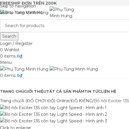
FREESHIP ĐƠN TRÊN 200K
Skip to navigation
Skip to main content
Search
Login / Register
0
Wishlist
0
items
0
₫
Menu
0
items
0
₫
Browse Categories
TRANG CHỦ
GIỚI THIỆU
TẤT CẢ SẢN PHẨM
TIN TỨC
LIÊN HỆ
Trang chủ
A (ĐỒ CHƠI ĐỘ) Online
ĐỒ KIỂNG
Bố nồi Exciter 13
Click to enlarge